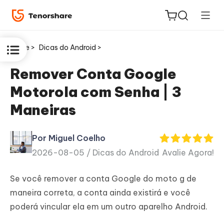
Home >
Dicas do Android >
Remover Conta Google
Motorola com Senha | 3
ReiBoot
Maneiras
for iOS
Por Miguel Coelho
PDNob
2026-08-05 /
Dicas do Android
Avalie Agora!
Novo
PDF
Editor
Se você remover a conta Google do moto g de
maneira correta, a conta ainda existirá e você
iAnyGo
poderá vincular ela em um outro aparelho Android.