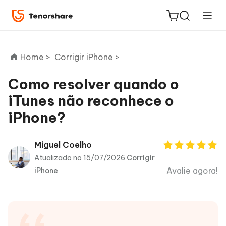
Home >
Corrigir iPhone >
Como resolver quando o
iTunes não reconhece o
ReiBoot
iPhone?
for iOS
PDNob
Miguel Coelho
Novo
PDF
Atualizado no 15/07/2026
Corrigir
Editor
Avalie agora!
iPhone
iAnyGo