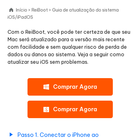
Início
>
ReiBoot
>
Guia de atualização do sistema
Reparo
iOS/iPadOS
do
sistema
Com o ReiBoot, você pode ter certeza de que seu
iOS
Mac será atualizado para a versão mais recente
com facilidade e sem qualquer risco de perda de
Atualizar
dados ou danos ao sistema. Veja a seguir como
o
atualizar seu iOS sem problemas.
iOS/iPadOS
Etapa
1.
Comprar Agora
Conectar
o
iPhone
Comprar Agora
ao
computador
Etapa
Passo 1. Conectar o iPhone ao