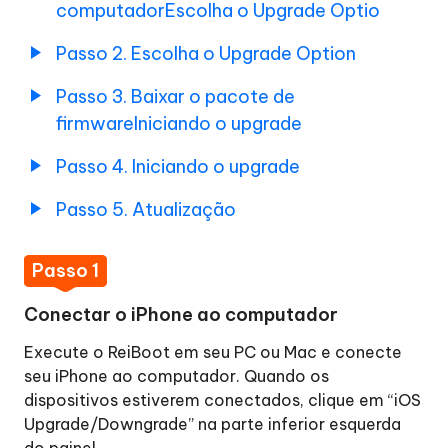
2.
computadorEscolha o Upgrade Optio
Escolha
a
Passo 2. Escolha o Upgrade Option
opção
Passo 3. Baixar o pacote de
de
firmwareIniciando o upgrade
upgrade
Etapa
Passo 4. Iniciando o upgrade
3.
Baixar
Passo 5. Atualização
o
pacote
Passo 1
de
firmware
Conectar o iPhone ao computador
Downgrade
Etapa
Execute o ReiBoot em seu PC ou Mac e conecte
iOS/iPadOS
4.
seu iPhone ao computador. Quando os
Iniciando
dispositivos estiverem conectados, clique em “iOS
Reparar
o
Upgrade/Downgrade” na parte inferior esquerda
o
upgrade