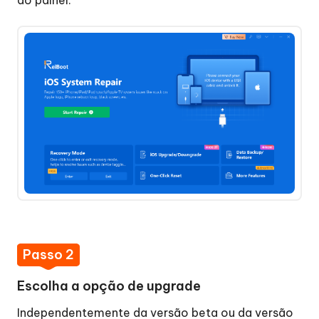
do painel.
Sistema
Etapa
MacOS
5.
Atualização
Atualizar
o
macOS
Downgrade
macOS
Redefinir
o
iPhone
de
Fábrica
Passo 2
e
Redefinição
Escolha a opção de upgrade
Colocar
Independentemente da versão beta ou da versão