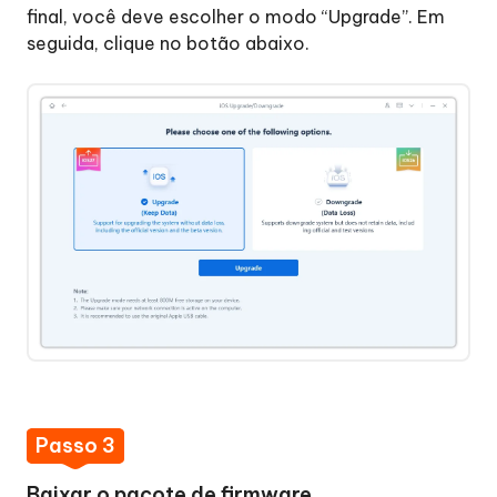
iPhone/iPad/iPod
final, você deve escolher o modo “Upgrade”. Em
no
seguida, clique no botão abaixo.
Modo
de
Recuperação
Corrigir
o
Erro
14
do
iTunes
ou
o
Erro
14
Passo 3
Baixar o pacote de firmware