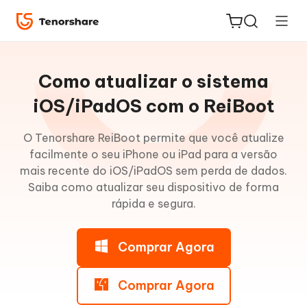
Guia
do
Como atualizar o sistema
Win
iOS/iPadOS com o ReiBoot
Entrar
O Tenorshare ReiBoot permite que você atualize
ReiBoot
no
facilmente o seu iPhone ou iPad para a versão
for iOS
modo
mais recente do iOS/iPadOS sem perda de dados.
de
Saiba como atualizar seu dispositivo de forma
PDNob
recuperação
rápida e segura.
Novo
PDF
Editor
Sair
Comprar Agora
do
iAnyGo
modo
de
Comprar Agora
recuperação