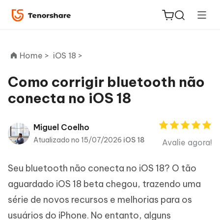
Home >
iOS 18 >
Como corrigir bluetooth não
conecta no iOS 18
ReiBoot
for iOS
Miguel Coelho
PDNob
Atualizado no 15/07/2026
iOS 18
Avalie agora!
Novo
PDF
Editor
Seu bluetooth não conecta no iOS 18? O tão
aguardado iOS 18 beta chegou, trazendo uma
iAnyGo
série de novos recursos e melhorias para os
usuários do iPhone. No entanto, alguns