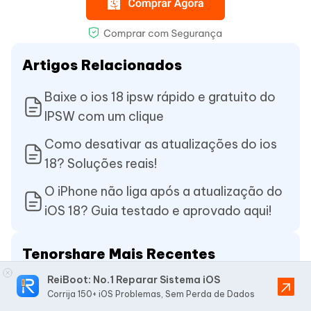
Artigos Relacionados
Baixe o ios 18 ipsw rápido e gratuito do
IPSW com um clique
Como desativar as atualizações do ios
18? Soluções reais!
O iPhone não liga após a atualização do
iOS 18? Guia testado e aprovado aqui!
Tenorshare Mais Recentes
ReiBoot: No.1 Reparar Sistema iOS
Programa para Desbloquear Celular
Corrija 150+ iOS Problemas, Sem Perda de Dados
Android