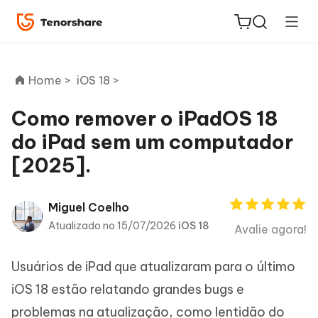
Home >
iOS 18 >
Como remover o iPadOS 18
do iPad sem um computador
ReiBoot
[2025].
for iOS
PDNob
Miguel Coelho
Novo
PDF
Atualizado no 15/07/2026
iOS 18
Avalie agora!
Editor
Usuários de iPad que atualizaram para o último
iAnyGo
iOS 18 estão relatando grandes bugs e
problemas na atualização, como lentidão do