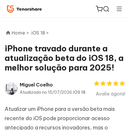
Home >
iOS 18 >
iPhone travado durante a
atualização beta do iOS 18, a
ReiBoot
melhor solução para 2025!
for iOS
PDNob
Miguel Coelho
Novo
PDF
Atualizado no 15/07/2026
iOS 18
Avalie agora!
Editor
Atualizar um iPhone para a versão beta mais
iAnyGo
recente do iOS pode proporcionar acesso
antecipado a recursos inovadores, mas o