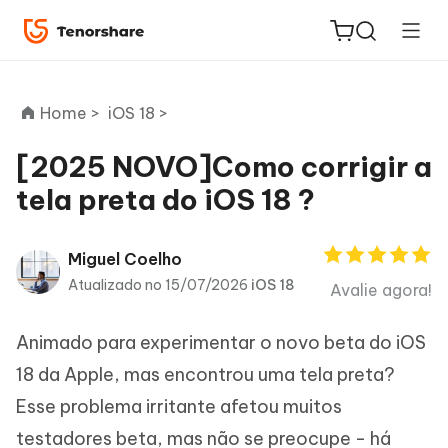
Home >
iOS 18 >
[2025 NOVO]Como corrigir a
tela preta do iOS 18 ?
ReiBoot
for iOS
Miguel Coelho
PDNob
Atualizado no 15/07/2026
iOS 18
Avalie agora!
Novo
PDF
Editor
Animado para experimentar o novo beta do iOS
18 da Apple, mas encontrou uma tela preta?
iAnyGo
Esse problema irritante afetou muitos
testadores beta, mas não se preocupe - há