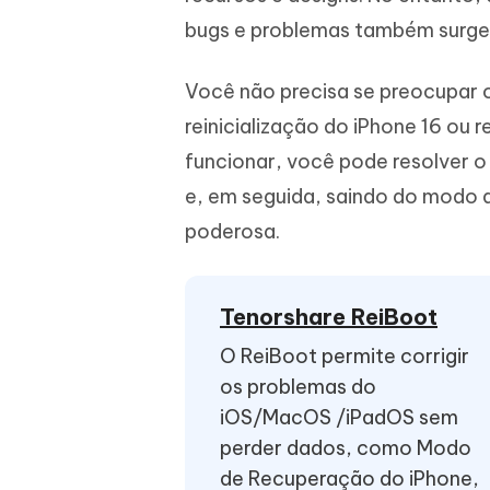
iAnyGo- iOS APP
iAnyGo
Escreva de forma mais inteligente,
Transfor
bugs e problemas também surg
rápida e melhor com IA
semelha
Androi
Alterar a localização do iPhone sem PC
Alterar 
Você não precisa se preocupar 
reinicialização do iPhone 16 ou r
UltData for Android APP
Cleanu
Recuperar dados do Android sem PC
Limpe o 
funcionar, você pode resolver 
e, em seguida, saindo do modo 
poderosa.
Tenorshare ReiBoot
O ReiBoot permite corrigir
os problemas do
iOS/MacOS /iPadOS sem
perder dados, como Modo
de Recuperação do iPhone,