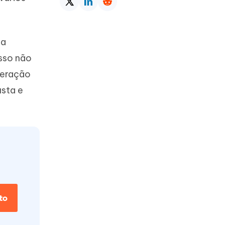
 a
isso não
peração
Mais dicas úteis
sta e