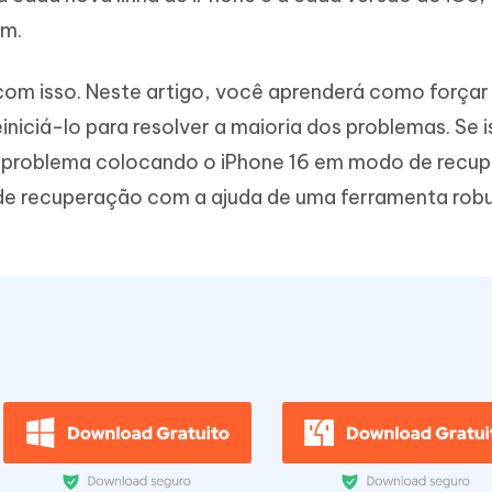
Novo
 - APP GPS Falso para
iCareFone Transferir APP
me o conteúdo da IA em algo
em.
nte ao humano
d
Transferir bate-papo do Whatsapp
Android/iPhone
a localização do Android sem PC
com isso. Neste artigo, você aprenderá como forçar
einiciá-lo para resolver a maioria dos problemas. Se 
p Pro APP
iPhone com IA gratuitamente
o problema colocando o iPhone 16 em modo de recu
de recuperação com a ajuda de uma ferramenta robu