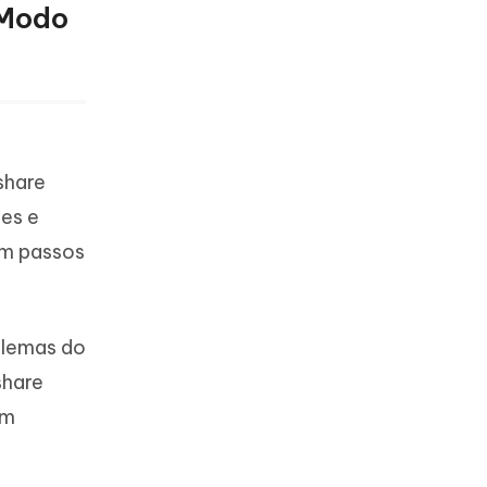
 Modo
share
les e
em passos
oblemas do
share
em