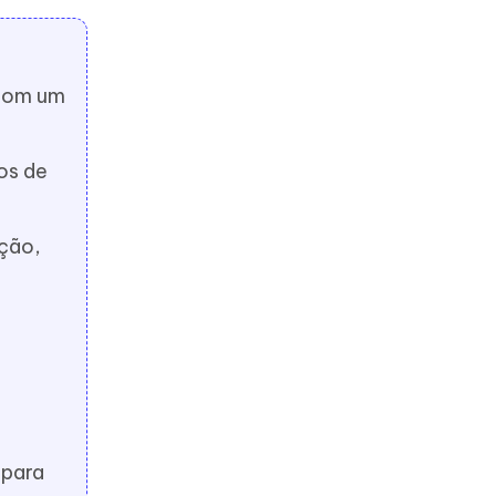
 com um
os de
ação,
 para