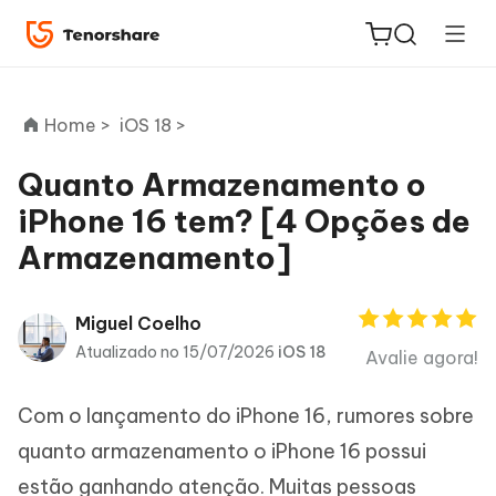
Home >
iOS 18 >
Quanto Armazenamento o
iPhone 16 tem? [4 Opções de
ReiBoot
Armazenamento]
for iOS
PDNob
Miguel Coelho
Novo
PDF
Atualizado no 15/07/2026
iOS 18
Avalie agora!
Editor
Com o lançamento do iPhone 16, rumores sobre
iAnyGo
quanto armazenamento o iPhone 16 possui
estão ganhando atenção. Muitas pessoas