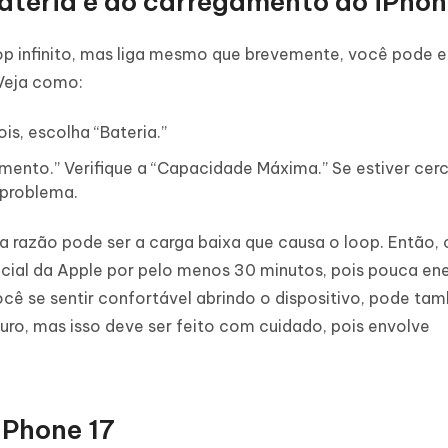
bateria e do carregamento do iPho
oop infinito, mas liga mesmo que brevemente, você pode 
 Veja como:
is, escolha “Bateria.”
mento.” Verifique a “Capacidade Máxima.” Se estiver cer
 problema.
ra razão pode ser a carga baixa que causa o loop. Então,
cial da Apple por pelo menos 30 minutos, pois pouca ene
você se sentir confortável abrindo o dispositivo, pode t
guro, mas isso deve ser feito com cuidado, pois envolve
iPhone 17