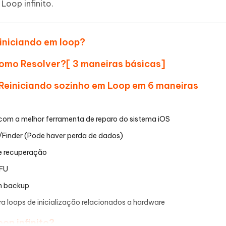
Loop infinito.
IA
Hot
hare AI Bypass
Novo
 - APP GPS Falso para
iCareFone Transferir APP
me o conteúdo da IA em algo
einiciando em loop?
nte ao humano
d
Transferir bate-papo do Whatsapp
Android/iPhone
a localização do Android sem PC
 Como Resolver?[ 3 maneiras básicas]
p Pro APP
7 Reiniciando sozinho em Loop em 6 maneiras
iPhone com IA gratuitamente
o com a melhor ferramenta de reparo do sistema iOS
s/Finder (Pode haver perda de dados)
e recuperação
DFU
um backup
a loops de inicialização relacionados a hardware
op infinito?