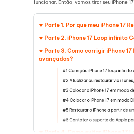
funcionar. Então, vamos tirar seu iPhone 17 
Ver todos os produtos
Celular
Tenorshare AI Writer
Tenors
iAnyGo- iOS APP
iAnyGo
Escreva de forma mais inteligente,
Transfor
Parte 1. Por que meu iPhone 17 R
rápida e melhor com IA
semelha
Androi
Alterar a localização do iPhone sem PC
Alterar 
Parte 2. iPhone 17 Loop infinito
UltData for Android APP
Cleanu
Parte 3. Como corrigir iPhone 1
Recuperar dados do Android sem PC
Limpe o 
avançadas?
#1 Correção iPhone 17 loop infinit
#2 Atualizar ou restaurar via iTune
#3 Colocar o iPhone 17 em modo d
#4 Colocar o iPhone 17 em modo 
#5 Restaurar o iPhone a partir de 
#6 Contatar o suporte da Apple par
Parte 4. Como evitar iPhone 17 Lo