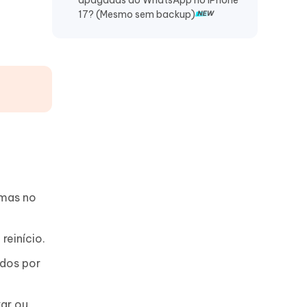
apagadas do WhatsApp no iPhone
17? (Mesmo sem backup)
emas no
reinício.
dos por
var ou