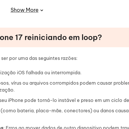
Show More
obre iPhone 17 Reiniciando Sozinho em Loop
hone 17 reiniciando em loop?
 ser por uma das seguintes razões:
lização iOS falhada ou interrompida.
osos, vírus ou arquivos corrompidos podem causar probl
ização.
seu iPhone pode torná-lo instável e preso em um ciclo de 
 (como bateria, placa-mãe, conectores) ou danos causa
os
: Erros ao mover dados de outro dispositivo podem tra