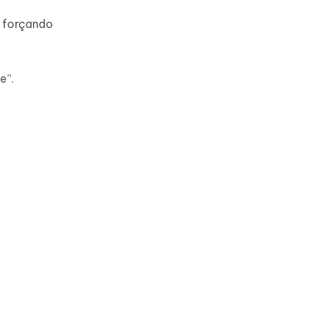
o forçando
e”.