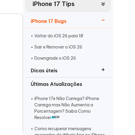
iPhone 17 Tips
Mais dicas úteis
Começar
Assista agora
iPhone 17 Bugs
Voltar do iOS 26 para 18
Sair e Remover o iOS 26
Downgrade o iOS 26
Mais dicas úteis
Dicas úteis
Últimas Atualizações
iPhone 17 em Modo de
Recuperação
iPhone 17e Não Carrega? iPhone
iPhone 17 Não Liga
Carrega mas Não Aumenta a
Porcentagem? Saiba Como
iPhone 17 Não Responde ao Toque
Resolver
Como recuperar mensagens