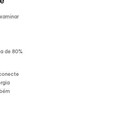
ne
examinar
ca de 80%
 conecte
rgia
ambém