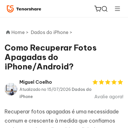
Home >
Dados do iPhone >
Como Recuperar Fotos
Apagadas do
ReiBoot
iPhone/Android?
for iOS
PDNob
Miguel Coelho
Novo
PDF
Atualizado no 15/07/2026
Dados do
Editor
Avalie agora!
iPhone
iAnyGo
Recuperar fotos apagadas é uma necessidade
comum e crescente à medida que confiamos