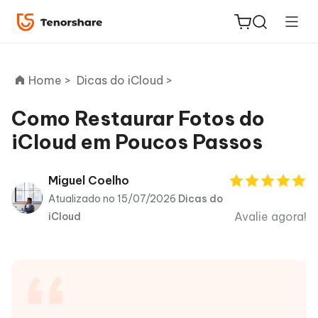
Home >
Dicas do iCloud >
Como Restaurar Fotos do
iCloud em Poucos Passos
ReiBoot
for iOS
Miguel Coelho
Atualizado no 15/07/2026
Dicas do
PDNob
Avalie agora!
iCloud
Novo
PDF
Editor
iAnyGo