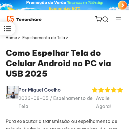
Home >
Espelhamento de Tela >
Como Espelhar Tela do
Celular Android no PC via
ReiBoot
USB 2025
for iOS
Por Miguel Coelho
PDNob
2026-08-05 /
Espelhamento de
Avalie
Novo
PDF
Tela
Agora!
Editor
Para executar a transmissão ou espelhamento de
iAnyGo