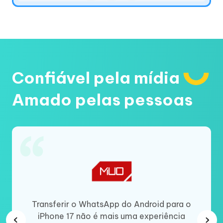
Confiável pela mídia
Amado pelas pessoas
 quando
Transferir o WhatsApp do Android para o
Se 
p do
iPhone 17 não é mais uma experiência
Wha