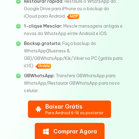
Restaurar rápida:
Restaure o WhatsApp do
Google Drive para iPhone ou o backup do
iCloud para Android.
HOT
1-clique Mesclar:
Mescle mensagens antigas e
novas do WhatsApp entre Android e iOS.
Backup gratuito:
Faça backup do
WhatsApp(Business &
GB)/GBWhatsApp/Kik/Viber no PC (grátis para
iOS).
Grátis
GBWhatsApp:
Transferir GBWhatsApp para
WhatsApp/Restaurar GBWhatsApp para novo
celular.
Baixar Grátis
Para Android 6-16 ou posterior
Comprar Agora