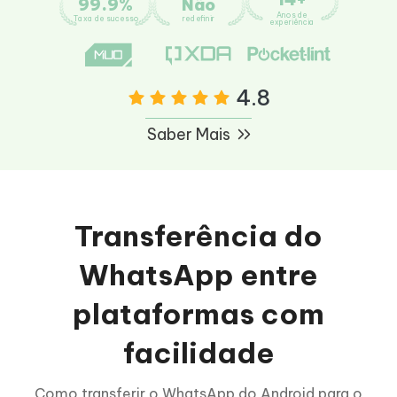
99.9%
Não
Anos de
Taxa de sucesso
redefinir
experiência
4.8
Saber Mais
Transferência do
WhatsApp entre
plataformas com
facilidade
Como transferir o WhatsApp do Android para o