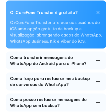
O iCareFone Transfer é gratuito?
O iCareFone Transfer oferece aos usuários do
iOS uma opção gratuita de backup e
visualização, abrangendo dados do WhatsApp,
WhatsApp Business, Kik e Viber do iOS.
Como transferir mensagens do
WhatsApp do Android para o iPhone?
Como faço para restaurar meu backup
de conversas do WhatsApp?
Como posso restaurar mensagens do
WhatsApp sem backup?