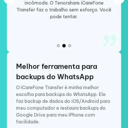
travou.
incômoda. O Tenorshare iCareFone
iCare
OS, o
Transfer faz o trabalho sem esforço. Você
transf
nte.
pode tentar.
do Wha
uma
!
Melhor ferramenta para
backups do WhatsApp
O iCareFone Transfer é minha melhor
escolha para backups do WhatsApp. Ele
faz backup de dados do iOS/Android para
meu computador e restaura backups do
Google Drive para meu iPhone com
facilidade.