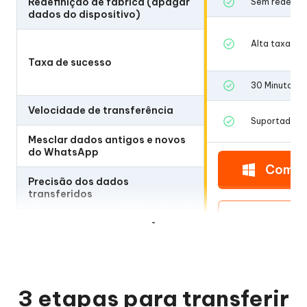
Redefinição de fábrica (apagar
Sem redefini
No Redefiniçã
dados do dispositivo)
Alta taxa de
Taxa de sucesso
Alta taxa de
30 Minutos
Velocidade de transferência
30 Minutos
Suportado
Mesclar dados antigos e novos
Suportado
do WhatsApp
Compr
Precisão dos dados
Perfeito (tran
transferidos
seus dados d
Compr
3 etapas para transferir