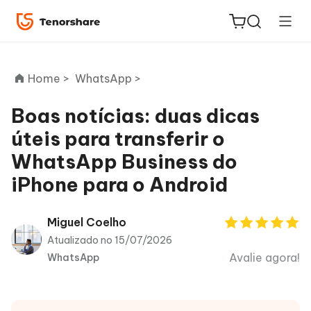
Home >
WhatsApp >
Boas notícias: duas dicas
úteis para transferir o
ReiBoot
WhatsApp Business do
for iOS
iPhone para o Android
PDNob
Novo
PDF
Miguel Coelho
Editor
Atualizado no 15/07/2026
Avalie agora!
WhatsApp
iAnyGo