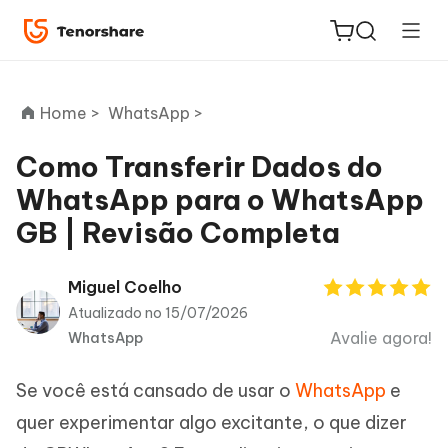
Home >
WhatsApp >
Como Transferir Dados do
WhatsApp para o WhatsApp
ReiBoot
GB | Revisão Completa
for iOS
PDNob
Miguel Coelho
Novo
PDF
Atualizado no 15/07/2026
Editor
Avalie agora!
WhatsApp
iAnyGo
Se você está cansado de usar o
WhatsApp
e
quer experimentar algo excitante, o que dizer