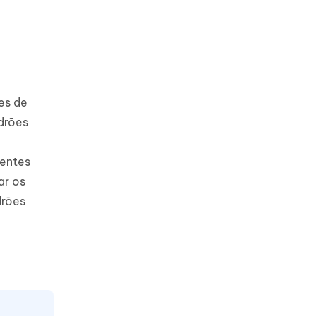
es de
drões
 entes
ar os
drões