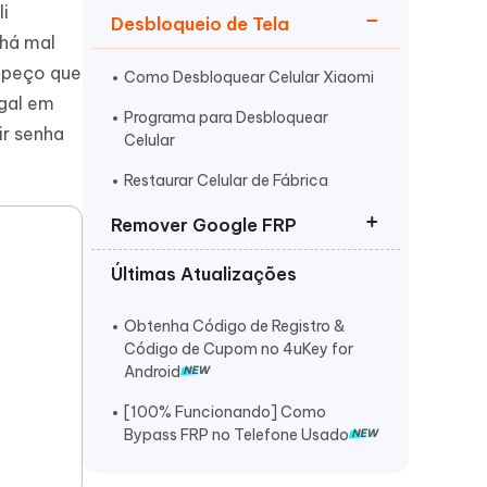
li
Desbloqueio de Tela
 há mal
, peço que
Como Desbloquear Celular Xiaomi
egal em
Programa para Desbloquear
ir senha
Celular
Mais dicas úteis
Restaurar Celular de Fábrica
Remover Google FRP
Últimas Atualizações
FRP Removedor Tudo em Um
Utility FRP Bypass
Obtenha Código de Registro &
Código de Cupom no 4uKey for
Programa Remover Conta Google
Android
[100% Funcionando] Como
Bypass FRP no Telefone Usado