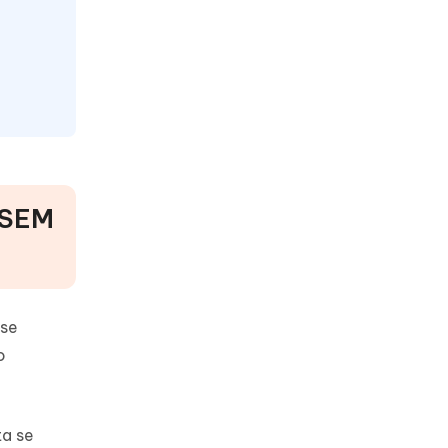
[SEM
ise
o
ta se