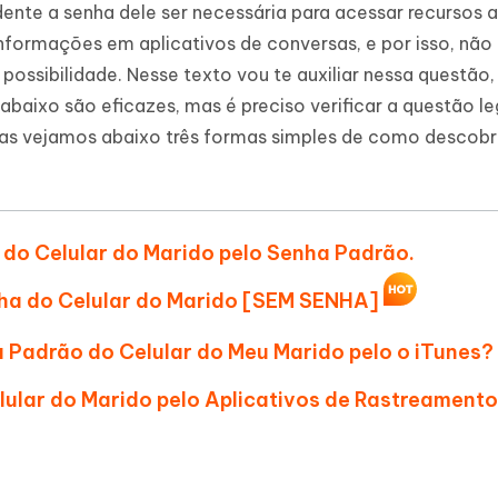
Novo
dente a senha dele ser necessária para acessar recursos a
 - APP GPS Falso para
iCareFone Transferir APP
me o conteúdo da IA em algo
informações em aplicativos de conversas, e por isso, não
nte ao humano
d
Transferir bate-papo do Whatsapp
Android/iPhone
possibilidade. Nesse texto vou te auxiliar nessa questão
a localização do Android sem PC
abaixo são eficazes, mas é preciso verificar a questão l
p Pro APP
mas vejamos abaixo três formas simples de como descobr
iPhone com IA gratuitamente
do Celular do Marido pelo Senha Padrão.
ha do Celular do Marido [SEM SENHA]
 Padrão do Celular do Meu Marido pelo o iTunes?
ular do Marido pelo Aplicativos de Rastreamento