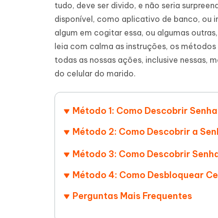
tudo, deve ser divido, e não seria surpreen
iAnyGo- iOS APP
iAnyGo
Escreva de forma mais inteligente,
Transfor
disponível, como aplicativo de banco, ou 
rápida e melhor com IA
semelha
Androi
Alterar a localização do iPhone sem PC
algum em cogitar essa, ou algumas outras, 
Alterar 
leia com calma as instruções, os métodos 
UltData for Android APP
Cleanu
todas as nossas ações, inclusive nessas, 
Recuperar dados do Android sem PC
Limpe o 
do celular do marido.
Método 1: Como Descobrir Senha 
Método 2: Como Descobrir a Sen
Método 3: Como Descobrir Senha
Método 4: Como Desbloquear Cel
Perguntas Mais Frequentes