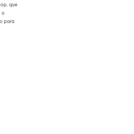
top, que
 o
o para