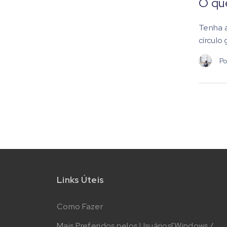
O que
Tenha a
círculo
Po
Links Úteis
Como Fazer
Mais Preferidos pelos Usuários[Windows /