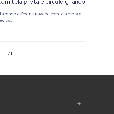
om tela preta e círculo girando
 fazendo o iPhone travado com tela preta e
tedioso.
/
1