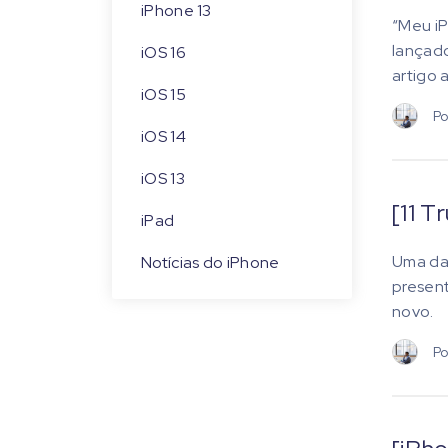
iPhone 13
“Meu iP
lançad
iOS 16
artigo 
iOS 15
Po
iOS 14
iOS 13
[11 T
iPad
Uma das
Notícias do iPhone
present
novo.
Po