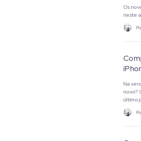
Os novo
neste a
Po
Comp
iPho
Na vers
novo? O
último 
Po