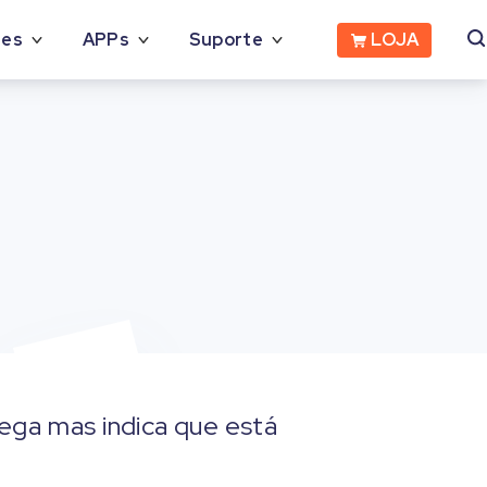
LOJA
des
APPs
Suporte
ega mas indica que está