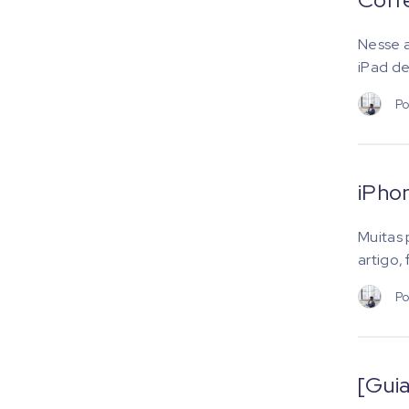
Nesse a
iPad de
Po
iPhon
Muitas 
artigo,
Po
[Gui