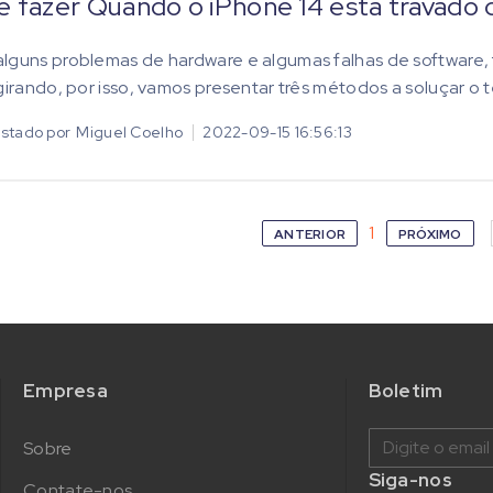
 fazer Quando o iPhone 14 está travado c
lguns problemas de hardware e algumas falhas de software,
 girando, por isso, vamos presentar três métodos a soluçar o 
stado por
Miguel Coelho
2022-09-15 16:56:13
1
ANTERIOR
PRÓXIMO
Empresa
Boletim
Sobre
Siga-nos
Contate-nos