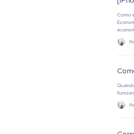
[iPh
Como e
Economi
economi
Po
Como
Quando
funcion
Po
Corr