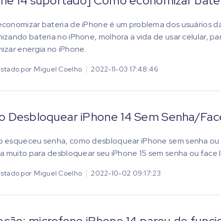
one 14 suportado] Como economizar bater
conomizar bateria de iPhone é um problema dos usuários d
zando bateria no iPhone, molhora a vida de usar celular, pa
zar energia no iPhone.
stado por
Miguel Coelho
2022-11-03 17:48:46
 Desbloquear iPhone 14 Sem Senha/Face 
 esqueceu senha, como desbloquear iPhone sem senha ou Fa
a muito para desbloquear seu iPhone 15 sem senha ou face I
stado por
Miguel Coelho
2022-10-02 09:17:23
eção: microfone iPhone 14 parou de func