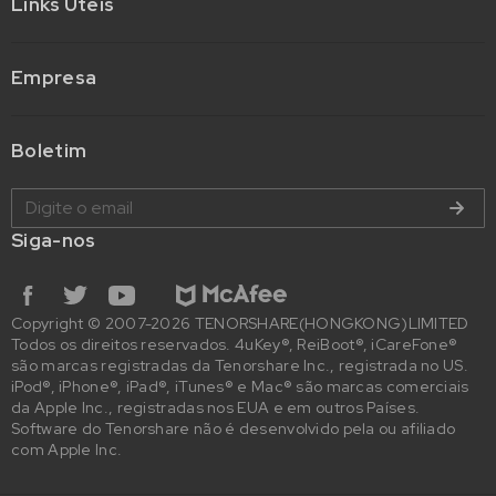
Links Úteis
Empresa
Boletim
Siga-nos
Copyright © 2007-2026 TENORSHARE(HONGKONG)LIMITED
Todos os direitos reservados. 4uKey®, ReiBoot®, iCareFone®
são marcas registradas da Tenorshare Inc., registrada no US.
iPod®, iPhone®, iPad®, iTunes® e Mac® são marcas comerciais
da Apple Inc., registradas nos EUA e em outros Países.
Software do Tenorshare não é desenvolvido pela ou afiliado
com Apple Inc.