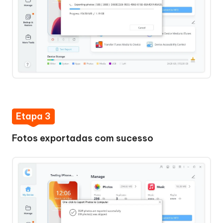
Mais
ferramentas
Etapa 3
Fotos exportadas com sucesso