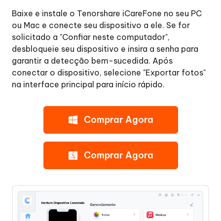
um
clique
Baixe e instale o Tenorshare iCareFone no seu PC
ou Mac e conecte seu dispositivo a ele. Se for
Etapa
solicitado a "Confiar neste computador",
1:
desbloqueie seu dispositivo e insira a senha para
conectar
garantir a detecção bem-sucedida. Após
dispositivo
conectar o dispositivo, selecione "Exportar fotos"
na interface principal para início rápido.
Etapa
2:
iniciar
Comprar Agora
exportação
Etapa
3:
Comprar Agora
fotos
exportadas
com
sucesso
Backup