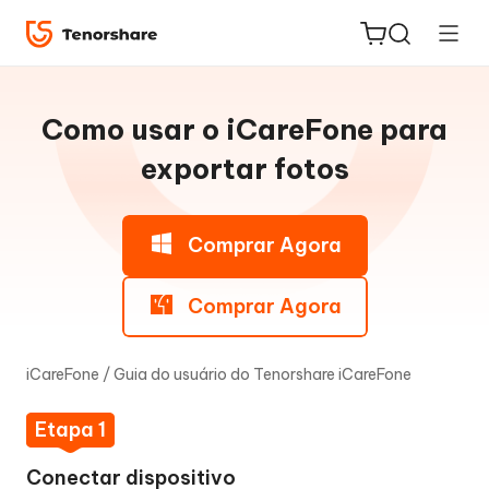
Guia
do
Como usar o iCareFone para
Win
exportar fotos
Gerenciar
ReiBoot
dados
Comprar Agora
for iOS
do
iOS
Comprar Agora
PDNob
Novo
PDF
Exportar
Editor
fotos
iCareFone
/
Guia do usuário do Tenorshare iCareFone
para
o
iAnyGo
Etapa 1
PC
com
Conectar dispositivo