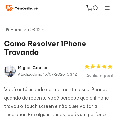
Home >
iOS 12 >
Como Resolver iPhone
Travando
ReiBoot
for iOS
Miguel Coelho
PDNob
Atualizado no 15/07/2026
iOS 12
Avalie agora!
Novo
PDF
Editor
Você está usando normalmente o seu iPhone,
quando de repente você percebe que o iPhone
iAnyGo
travou o touch screen e não quer voltar a
funcionar. Em alguns casos, após um período