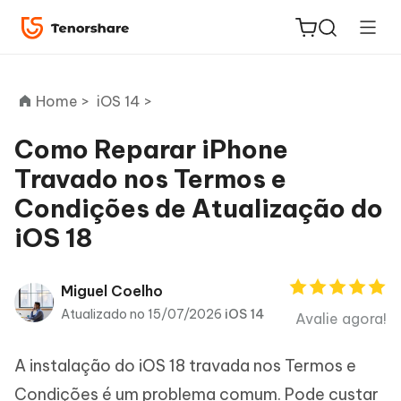
Home >
iOS 14 >
Como Reparar iPhone
Travado nos Termos e
ReiBoot
Condições de Atualização do
for iOS
iOS 18
PDNob
Novo
PDF
Miguel Coelho
Editor
Atualizado no 15/07/2026
iOS 14
Avalie agora!
iAnyGo
A instalação do iOS 18 travada nos Termos e
Condições é um problema comum. Pode custar