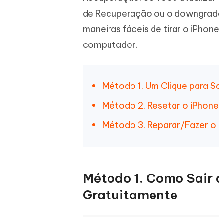
iAnyGo- iOS APP
iAnyGo
Escreva de forma mais inteligente,
Transfor
de Recuperação ou o downgrade 
rápida e melhor com IA
semelha
Androi
Alterar a localização do iPhone sem PC
maneiras fáceis de tirar o iPh
Alterar 
computador.
UltData for Android APP
Cleanu
Recuperar dados do Android sem PC
Limpe o 
Método 1. Um Clique para S
Método 2. Resetar o iPhone
Método 3. Reparar/Fazer o
Método 1. Como Sair 
Gratuitamente