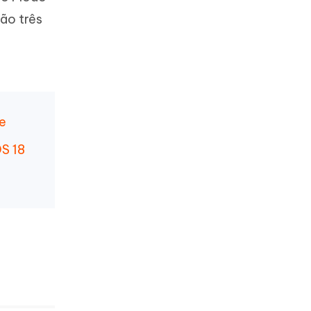
ão três
Mais dicas úteis
e
S 18