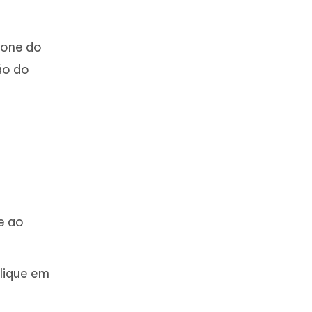
Phone do
ão do
e ao
lique em