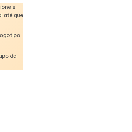
ione e
l até que
logotipo
tipo da