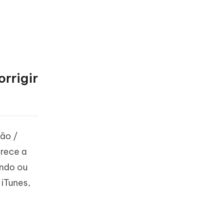
rrigir
ção /
rece a
ando ou
iTunes,