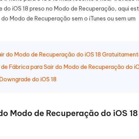
Novo
 - APP GPS Falso para
iCareFone Transferir APP
me o conteúdo da IA em algo
do iOS 18 preso no Modo de Recuperação, aqui est
nte ao humano
d
Transferir bate-papo do Whatsapp
one do Modo de Recuperação sem o iTunes ou sem um
Android/iPhone
a localização do Android sem PC
p Pro APP
iPhone com IA gratuitamente
air do Modo de Recuperação do iOS 18 Gratuitament
 de Fábrica para Sair do Modo de Recuperação do iO
 Downgrade do iOS 18
do Modo de Recuperação do iOS 18