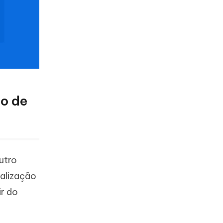
do de
utro
ialização
ir do