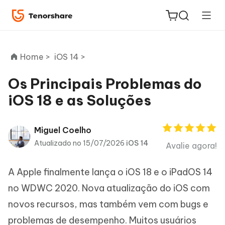
Home >
iOS 14 >
Os Principais Problemas do
iOS 18 e as Soluções
ReiBoot
for iOS
Miguel Coelho
PDNob
Atualizado no 15/07/2026
iOS 14
Avalie agora!
Novo
PDF
Editor
A Apple finalmente lança o iOS 18 e o iPadOS 14
no WDWC 2020. Nova atualização do iOS com
iAnyGo
novos recursos, mas também vem com bugs e
problemas de desempenho. Muitos usuários