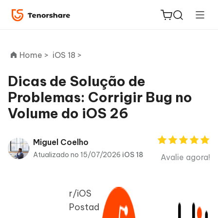
Home >
iOS 18 >
Dicas de Solução de
Problemas: Corrigir Bug no
ReiBoot
Volume do iOS 26
for iOS
PDNob
Miguel Coelho
Novo
PDF
Atualizado no 15/07/2026
iOS 18
Avalie agora!
Editor
iAnyGo
r/iOS
Postad