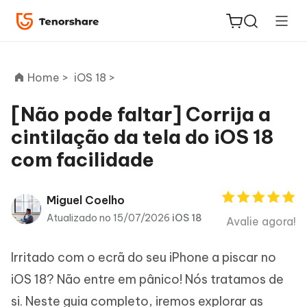
Home >
iOS 18 >
[Não pode faltar] Corrija a
cintilação da tela do iOS 18
ReiBoot
com facilidade
for iOS
PDNob
Miguel Coelho
Novo
PDF
Atualizado no 15/07/2026
iOS 18
Avalie agora!
Editor
Irritado com o ecrã do seu iPhone a piscar no
iAnyGo
iOS 18? Não entre em pânico! Nós tratamos de
si. Neste guia completo, iremos explorar as