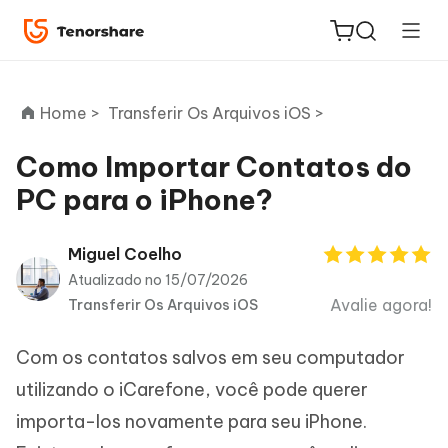
Home >
Transferir Os Arquivos iOS >
Como Importar Contatos do
PC para o iPhone?
ReiBoot
for iOS
Miguel Coelho
Atualizado no 15/07/2026
PDNob
Avalie agora!
Transferir Os Arquivos iOS
Novo
PDF
Editor
Com os contatos salvos em seu computador
iAnyGo
utilizando o iCarefone, você pode querer
importa-los novamente para seu iPhone.