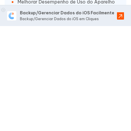
Melhorar Desempenho de Uso do Aparelho
(suporta iPhone 16)
Backup/Gerenciar Dados do iOS Facilmente
Backup/Gerenciar Dados do iOS em Cliques
Mais Funções como
Limpar Cache
,
Liberar
Espaço
, Apagar Duplicados, etc.
Artigos Relacionados
Como Transferir WhatsApp do iPhone