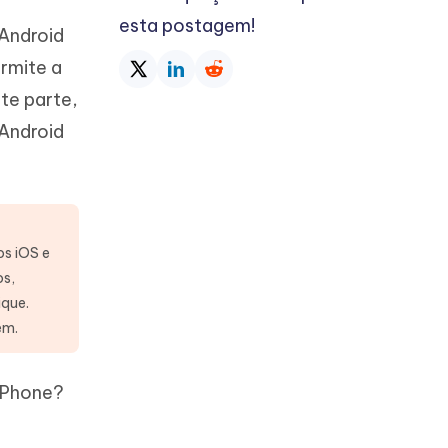
esta postagem!
 Android
rmite a
te parte,
Android
os iOS e
os,
ique.
em.
 iPhone?