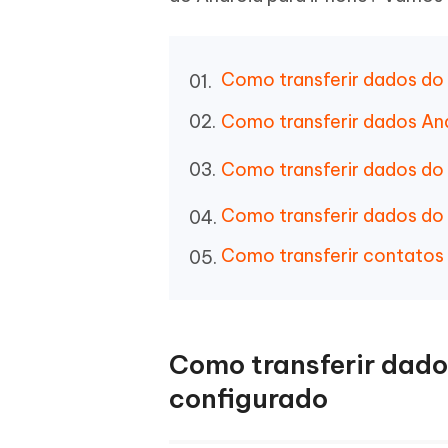
iAnyGo- iOS APP
iAnyGo
Escreva de forma mais inteligente,
Transfor
rápida e melhor com IA
semelha
Androi
Alterar a localização do iPhone sem PC
Alterar 
Como transferir dados do 
UltData for Android APP
Cleanu
Como transferir dados And
Recuperar dados do Android sem PC
Limpe o 
Como transferir dados do
Como transferir dados d
Como transferir contatos 
Como transferir dado
configurado