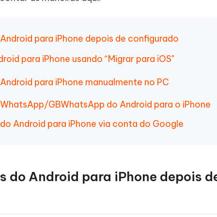
Novo
 - APP GPS Falso para
iCareFone Transferir APP
me o conteúdo da IA em algo
nte ao humano
d
Transferir bate-papo do Whatsapp
Android/iPhone
a localização do Android sem PC
Android para iPhone depois de configurado
p Pro APP
roid para iPhone usando “Migrar para iOS"
iPhone com IA gratuitamente
 Android para iPhone manualmente no PC
o WhatsApp/GBWhatsApp do Android para o iPhone
do Android para iPhone via conta do Google
s do Android para iPhone depois d