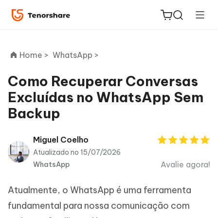
Home >
WhatsApp >
Como Recuperar Conversas
Excluídas no WhatsApp Sem
ReiBoot
Backup
for iOS
PDNob
Miguel Coelho
Novo
PDF
Atualizado no 15/07/2026
Editor
Avalie agora!
WhatsApp
iAnyGo
Atualmente, o WhatsApp é uma ferramenta
fundamental para nossa comunicação com