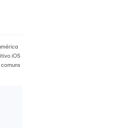
numérica
itivo iOS
s comuns