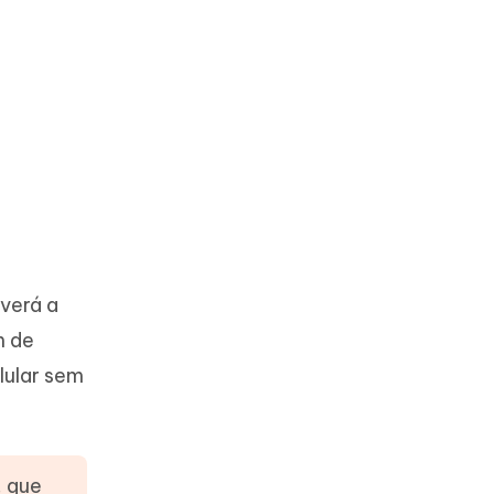
 verá a
m de
lular sem
, que