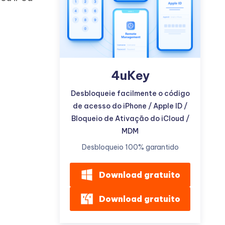
4uKey
Mais dicas úteis
Desbloqueie facilmente o código
de acesso do iPhone / Apple ID /
Bloqueio de Ativação do iCloud /
MDM
Desbloqueio 100% garantido
Download gratuito
Download gratuito