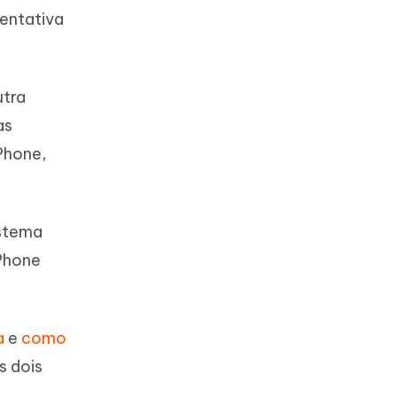
tentativa
utra
as
Phone,
istema
iPhone
a
e
como
s dois