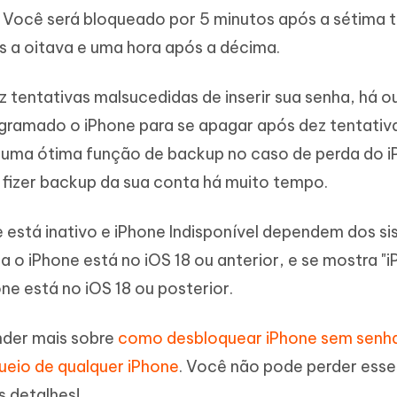
". Você será bloqueado por 5 minutos após a sétima 
s a oitava e uma hora após a décima.
 tentativas malsucedidas de inserir sua senha, há o
ogramado o iPhone para se apagar após dez tentativ
 uma ótima função de backup no caso de perda do i
 fizer backup da sua conta há muito tempo.
e está inativo e iPhone Indisponível dependem dos s
ca o iPhone está no iOS 18 ou anterior, e se mostra "
hone está no iOS 18 ou posterior.
nder mais sobre
como desbloquear iPhone sem senh
ueio de qualquer iPhone
. Você não pode perder esse
s detalhes!