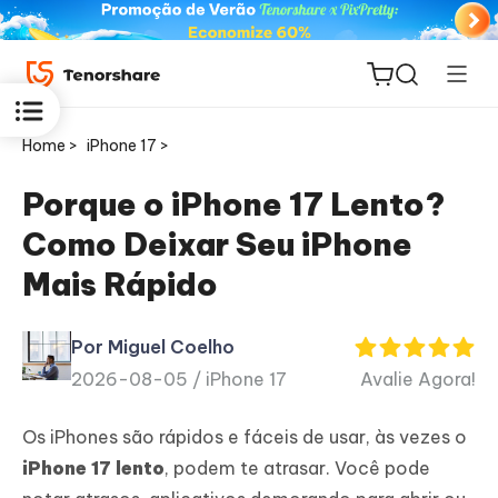
Home >
iPhone 17 >
Porque o iPhone 17 Lento?
Como Deixar Seu iPhone
ReiBoot
Mais Rápido
for iOS
Por Miguel Coelho
PDNob
2026-08-05 /
iPhone 17
Avalie Agora!
Novo
PDF
Editor
Os iPhones são rápidos e fáceis de usar, às vezes o
iPhone 17 lento
, podem te atrasar. Você pode
iAnyGo