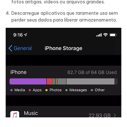
fotos antigas, vídeos ou arquivos grandes.
Descarregue aplicativos que raramente usa sem
perder seus dados para liberar armazenamento.