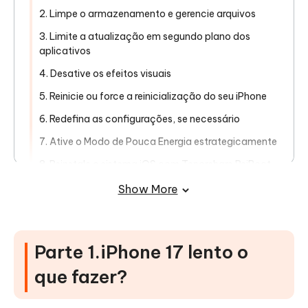
2. Limpe o armazenamento e gerencie arquivos
3. Limite a atualização em segundo plano dos
aplicativos
4. Desative os efeitos visuais
5. Reinicie ou force a reinicialização do seu iPhone
6. Redefina as configurações, se necessário
7. Ative o Modo de Pouca Energia estrategicamente
8. Reinstale o sistema iOS com Tenorshare ReiBoot
9. Considere substituir a bateria
Show More
Parte 3. Melhor solução：resolver o
problema iPhone 17 lento
Parte 1.iPhone 17 lento o
Parte 4. FAQs sobre iPhone 17 lento
que fazer?