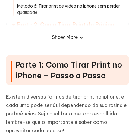
Método 6: Tirar print de vídeo no iphone sem perder
qualidade
Parte 2: Como Tirar Print da Página
Inteira no iPhone?
Show More
Parte 3: O Que Fazer Quando Não é
Possível Capturar a Tela no iPhone?
Parte 1: Como Tirar Print no
iPhone – Passo a Passo
Existem diversas formas de tirar print no iphone, e
cada uma pode ser útil dependendo da sua rotina e
preferências. Seja qual for o método escolhido,
lembre-se que o importante é saber como
aproveitar cada recurso!