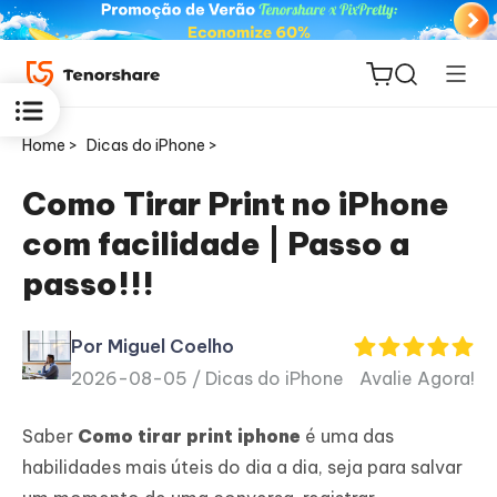
Home >
Dicas do iPhone >
Como Tirar Print no iPhone
com facilidade | Passo a
ReiBoot
passo!!!
for iOS
Por Miguel Coelho
PDNob
2026-08-05 /
Dicas do iPhone
Avalie Agora!
Novo
PDF
Editor
Saber
Como tirar print iphone
é uma das
habilidades mais úteis do dia a dia, seja para salvar
iAnyGo