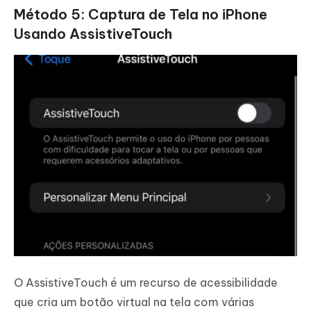
Método 5: Captura de Tela no iPhone
Usando AssistiveTouch
O AssistiveTouch é um recurso de acessibilidade
que cria um botão virtual na tela com várias