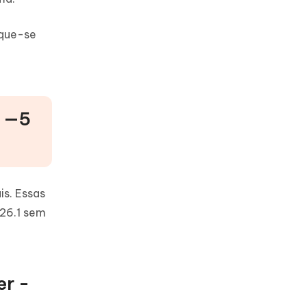
ique-se
r —5
is. Essas
 26.1 sem
er -