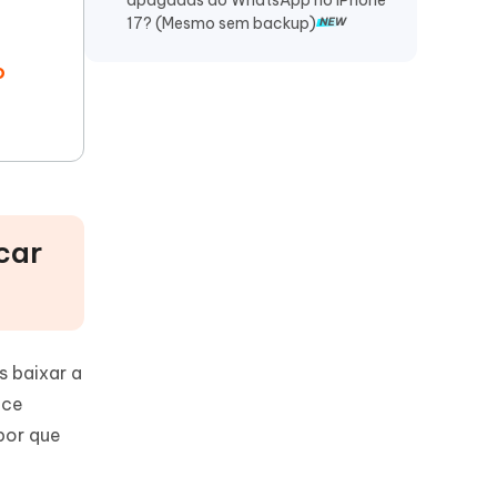
apagadas do WhatsApp no iPhone
17? (Mesmo sem backup)
o
car
 baixar a
ece
por que