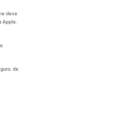
one deve
a Apple.
da
gura, de