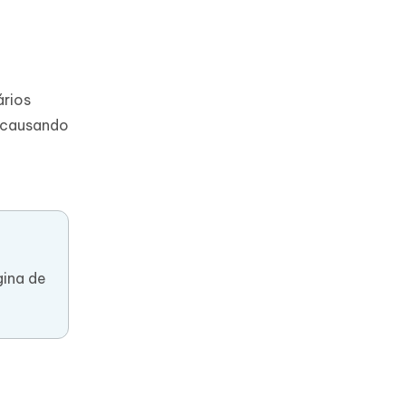
ários
, causando
ina de