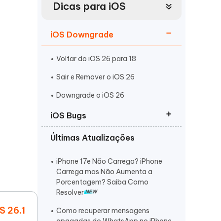
Dicas para iOS
Mais dicas úteis
Começar
Assista agora
iOS Downgrade
Voltar do iOS 26 para 18
Sair e Remover o iOS 26
Downgrade o iOS 26
Mais dicas úteis
iOS Bugs
Últimas Atualizações
iOS 26 Não Carrega
iPadOS 26 Reiniciando em Loop
iPhone 17e Não Carrega? iPhone
Carrega mas Não Aumenta a
iOS 26 Bateria Descarregando
Porcentagem? Saiba Como
Rápido
Resolver
S 26.1
Como recuperar mensagens