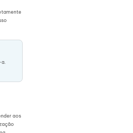
retamente
sso
-a.
ender aos
ização
ma.