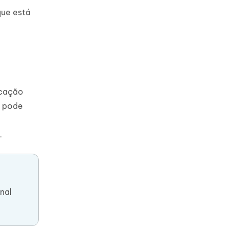
que está
icação
ê pode
.
nal