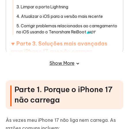
3. Limpar a porta Lightning
4. Atualizar o iOS para a versão mais recente
5. Corrigir problemas relacionados ao carregamento
no iOS usando o Tenorshare ReiBoot
HOT
Parte 3. Soluções mais avançadas
para iPhone 17 que não carrega
Show More
Parte 4. Dicas preventivas para evitar
problemas de iPhone 17 não carrega mas
indica que está carregando ios 26
Parte 1. Porque o iPhone 17
Parte 5. Perguntas frequentes sobre o
não carrega
iPhone 17 não está carregando
Às vezes meu iPhone 17 não liga nem carrega. As
razões comuns incluem: