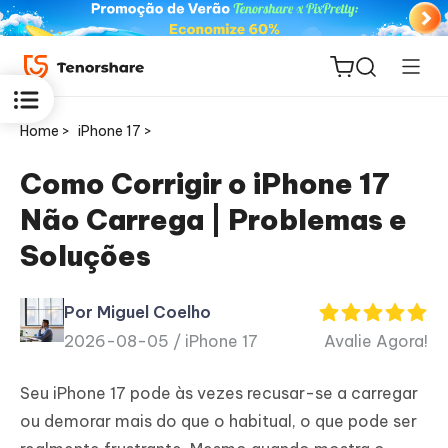
Home >
iPhone 17 >
Como Corrigir o iPhone 17
Não Carrega | Problemas e
ReiBoot
Soluções
for iOS
Por Miguel Coelho
PDNob
2026-08-05 /
iPhone 17
Avalie Agora!
Novo
PDF
Editor
Seu iPhone 17 pode às vezes recusar-se a carregar
ou demorar mais do que o habitual, o que pode ser
iAnyGo