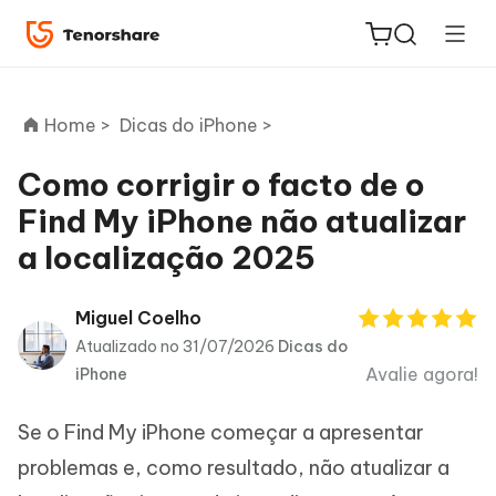
Home >
Dicas do iPhone >
Como corrigir o facto de o
Find My iPhone não atualizar
ReiBoot
a localização 2025
for iOS
PDNob
Miguel Coelho
Novo
PDF
Atualizado no 31/07/2026
Dicas do
Editor
Avalie agora!
iPhone
iAnyGo
Se o Find My iPhone começar a apresentar
problemas e, como resultado, não atualizar a