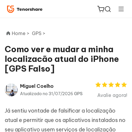
Home >
GPS >
Como ver e mudar a minha
localizacão atual do iPhone
ReiBoot
[GPS Falso]
for iOS
PDNob
Miguel Coelho
Novo
PDF
Atualizado no 31/07/2026
GPS
Avalie agora!
Editor
Já sentiu vontade de falsificar a localização
iAnyGo
atual e permitir que os aplicativos instalados no
seu aplicativo usem serviços de localização