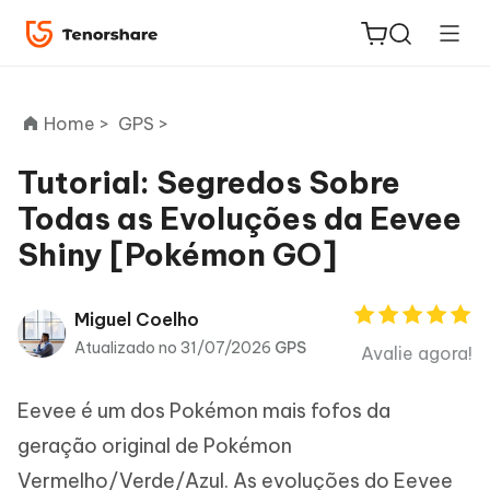
Home >
GPS >
Tutorial: Segredos Sobre
Todas as Evoluções da Eevee
ReiBoot
Shiny [Pokémon GO]
for iOS
PDNob
Miguel Coelho
Novo
PDF
Atualizado no 31/07/2026
GPS
Avalie agora!
Editor
Eevee é um dos Pokémon mais fofos da
iAnyGo
geração original de Pokémon
Vermelho/Verde/Azul. As evoluções do Eevee