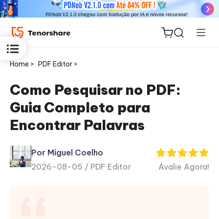
Home >
PDF Editor >
Como Pesquisar no PDF:
Guia Completo para
ReiBoot
Encontrar Palavras
for iOS
Por Miguel Coelho
PDNob
2026-08-05 /
PDF Editor
Avalie Agora!
Novo
PDF
Editor
iAnyGo