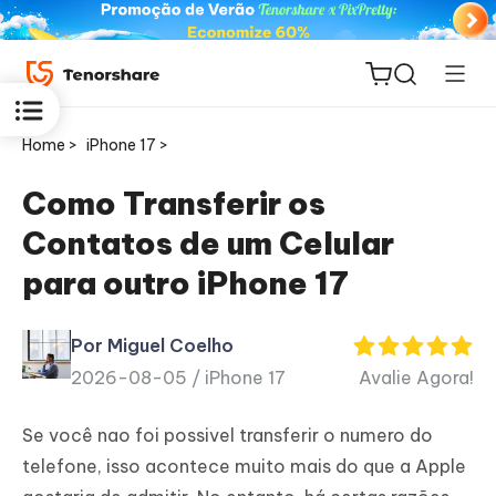
Home >
iPhone 17 >
Como Transferir os
Contatos de um Celular
ReiBoot
para outro iPhone​ 17
for iOS
Por Miguel Coelho
PDNob
2026-08-05 /
iPhone 17
Avalie Agora!
Novo
PDF
Editor
Se você nao foi possivel transferir o numero do
telefone, isso acontece muito mais do que a Apple
iAnyGo