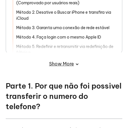
(Comprovado por usuários reais)
Método 2. Desative o Buscar iPhone e transfira via
iCloud
Método 3. Garanta uma conexão de rede estável
Método 4. Faça login com o mesmo Apple ID
Método 5. Redefinir e retransmitir via redefinição de
fábrica
Método 6. Verificação e contato com Apple ou
Show More
Verizon
Parte 3. Solução definitiva. Corrija a
Parte 1. Por que não foi possivel
impossibilidade de transferir numero de
transferir o numero do
telefone para iPhone 17 com um clique
telefone?