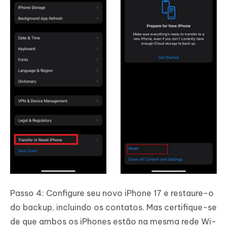
Passo 4: Configure seu novo iPhone 17 e restaure-o
do backup, incluindo os contatos. Mas certifique-se
de que ambos os iPhones estão na mesma rede Wi-