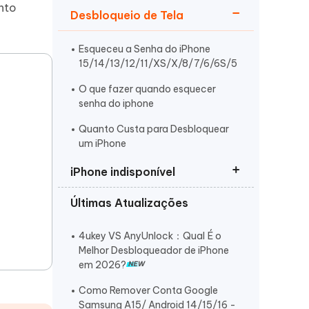
anto
Desbloqueio de Tela
Esqueceu a Senha do iPhone
15/14/13/12/11/XS/X/8/7/6/6S/5
O que fazer quando esquecer
senha do iphone
Mais dicas úteis
Quanto Custa para Desbloquear
um iPhone
iPhone indisponível
Últimas Atualizações
Como resolver ‘iPhone Indisponível’
O iPhone Indisponível Como
4ukey VS AnyUnlock：Qual É o
Resolver
Melhor Desbloqueador de iPhone
em 2026?
Como Desbloquear o iPhone
Indisponível sem o PC
Como Remover Conta Google
Samsung A15/ Android 14/15/16 -