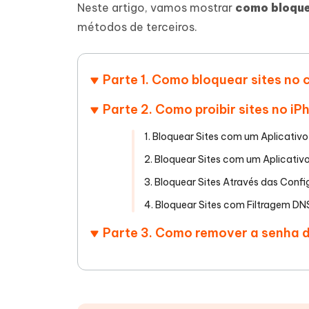
Neste artigo, vamos mostrar
como bloque
iAnyGo- iOS APP
iAnyGo
Escreva de forma mais inteligente,
Transfor
métodos de terceiros.
rápida e melhor com IA
semelha
Androi
Alterar a localização do iPhone sem PC
Alterar 
Parte 1. Como bloquear sites n
UltData for Android APP
Cleanu
Recuperar dados do Android sem PC
Limpe o 
Parte 2. Como proibir sites no 
1. Bloquear Sites com um Aplicativo
2. Bloquear Sites com um Aplicativo
3. Bloquear Sites Através das Conf
4. Bloquear Sites com Filtragem DN
Parte 3. Como remover a senha 