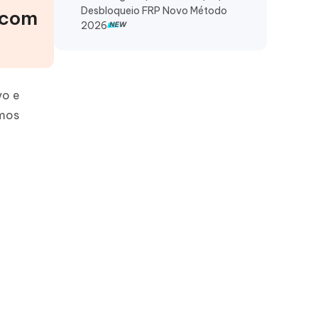
Desbloqueio FRP Novo Método
 com
2026
vo e
amos