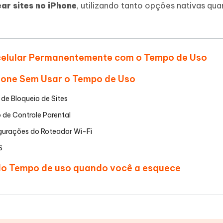
Novo
ar sites no iPhone
, utilizando tanto opções nativas qu
 - APP GPS Falso para
iCareFone Transferir APP
me o conteúdo da IA em algo
nte ao humano
d
Transferir bate-papo do Whatsapp
Android/iPhone
a localização do Android sem PC
o celular Permanentemente com o Tempo de Uso
p Pro APP
iPhone com IA gratuitamente
iPhone Sem Usar o Tempo de Uso
 de Bloqueio de Sites
 de Controle Parental
igurações do Roteador Wi-Fi
S
do Tempo de uso quando você a esquece