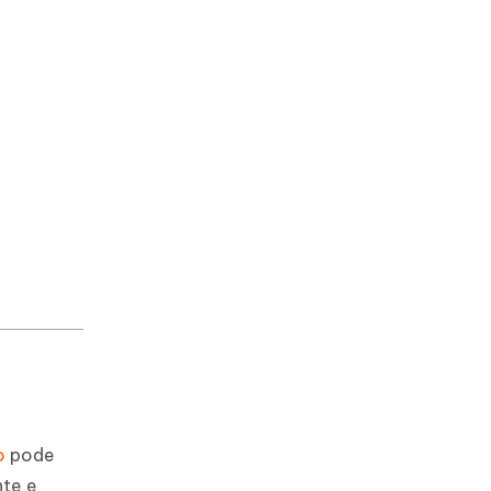
o
pode
nte e