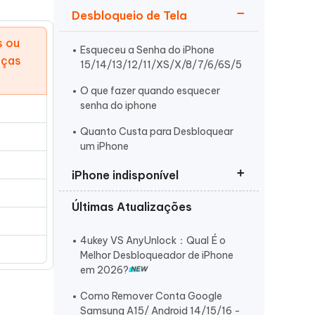
Desbloqueio de Tela
s ou
Esqueceu a Senha do iPhone
eças
15/14/13/12/11/XS/X/8/7/6/6S/5
O que fazer quando esquecer
senha do iphone
Mais dicas úteis
Quanto Custa para Desbloquear
e
um iPhone
iPhone indisponível
Últimas Atualizações
Como resolver ‘iPhone Indisponível’
O iPhone Indisponível Como
4ukey VS AnyUnlock：Qual É o
Resolver
Melhor Desbloqueador de iPhone
em 2026?
Como Desbloquear o iPhone
Indisponível sem o PC
Como Remover Conta Google
Samsung A15/ Android 14/15/16 -