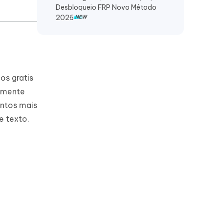
Desbloqueio FRP Novo Método
2026
os gratis
almente
entos mais
 texto.