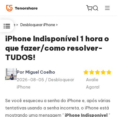
Home >
Desbloquear iPhone >
iPhone Indisponível 1 hora o
que fazer/como resolver-
ReiBoot
TUDOS!
for iOS
Por Miguel Coelho
PDNob
2026-08-05 /
Desbloquear
Avalie
Novo
PDF
iPhone
Agora!
Editor
Se você esqueceu a senha do iPhone e, após várias
iAnyGo
tentativas usando a senha incorreta, o iPhone está
mostrando uma mensagem "
iPhone Indisponível
"