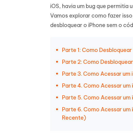
iOS, havia um bug que permitia u
iAnyGo- iOS APP
iAnyGo
Escreva de forma mais inteligente,
Transfor
rápida e melhor com IA
semelha
Androi
Alterar a localização do iPhone sem PC
Vamos explorar como fazer isso
Alterar 
desbloquear o iPhone sem o códi
UltData for Android APP
Cleanu
Recuperar dados do Android sem PC
Limpe o 
Parte 1: Como Desbloquear 
Parte 2: Como Desbloquear 
Parte 3. Como Acessar um
Parte 4. Como Acessar um 
Parte 5. Como Acessar um 
Parte 6. Como Acessar um 
Recente)