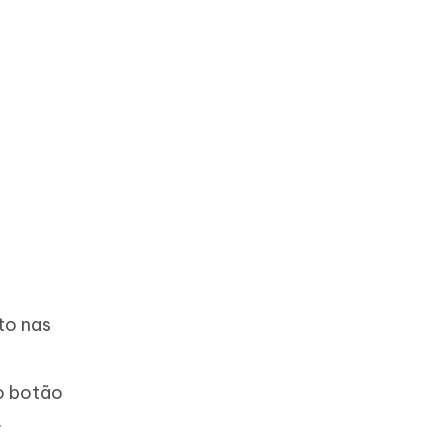
to nas
 o botão
.