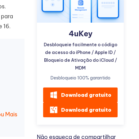
os.
 para
 16.
4uKey
Desbloqueie facilmente o código
Mais dicas úteis
de acesso do iPhone / Apple ID /
Bloqueio de Ativação do iCloud /
MDM
Desbloqueio 100% garantido
Download gratuito
Download gratuito
ou Mais
Não esqueça de compartilhar