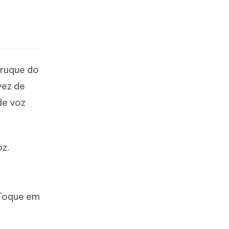
truque do
vez de
de voz
oz.
 Toque em