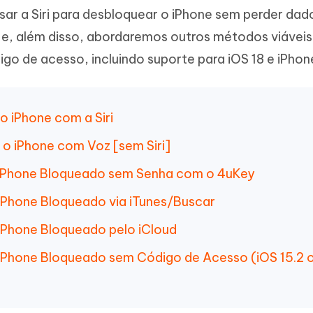
Novo
sar a Siri para desbloquear o iPhone sem perder dad
 - APP GPS Falso para
iCareFone Transferir APP
me o conteúdo da IA em algo
nte ao humano
d
Transferir bate-papo do Whatsapp
 e, além disso, abordaremos outros métodos viáveis
Android/iPhone
a localização do Android sem PC
go de acesso, incluindo suporte para iOS 18 e iPhone
p Pro APP
iPhone com IA gratuitamente
o iPhone com a Siri
o iPhone com Voz [sem Siri]
 iPhone Bloqueado sem Senha com o 4uKey
iPhone Bloqueado via iTunes/Buscar
iPhone Bloqueado pelo iCloud
iPhone Bloqueado sem Código de Acesso (iOS 15.2 