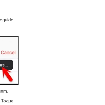
seguida,
gem.
. Toque