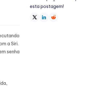
esta postagem!
xecutando
m a Siri.
sem senha
ida,