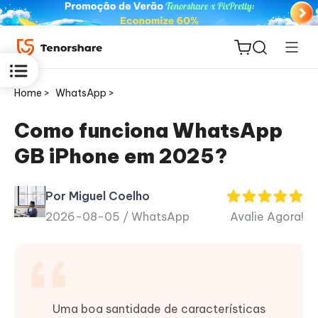
Home >
WhatsApp >
Como funciona WhatsApp
GB iPhone em 2025?
ReiBoot
for iOS
Por Miguel Coelho
2026-08-05 /
WhatsApp
Avalie Agora!
PDNob
Novo
PDF
Editor
iAnyGo
Uma boa santidade de características