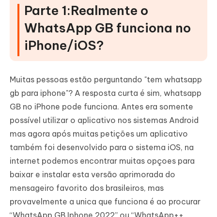
Parte 1:Realmente o
P3. Como atualizar o WhatsApp GB do iPhone?
WhatsApp GB funciona no
Conclusão
iPhone/iOS?
Muitas pessoas estão perguntando "tem whatsapp
gb para iphone"? A resposta curta é sim, whatsapp
GB no iPhone pode funciona. Antes era somente
possível utilizar o aplicativo nos sistemas Android
mas agora após muitas petições um aplicativo
também foi desenvolvido para o sistema iOS, na
internet podemos encontrar muitas opçoes para
baixar e instalar esta versão aprimorada do
mensageiro favorito dos brasileiros, mas
provavelmente a unica que funciona é ao procurar
“WhatsApp GB Iphone 2022” ou “WhatsApp++