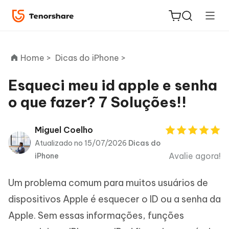
Home >
Dicas do iPhone >
Esqueci meu id apple e senha
o que fazer? 7 Soluções!!
ReiBoot
for iOS
Miguel Coelho
Atualizado no 15/07/2026
Dicas do
PDNob
Avalie agora!
iPhone
Novo
PDF
Editor
Um problema comum para muitos usuários de
iAnyGo
dispositivos Apple é esquecer o ID ou a senha da
Apple. Sem essas informações, funções