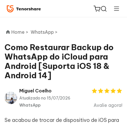
Home >
WhatsApp >
Como Restaurar Backup do
WhatsApp do iCloud para
ReiBoot
Android [Suporta iOS 18 &
for iOS
Android 14]
PDNob
Novo
PDF
Miguel Coelho
Editor
Atualizado no 15/07/2026
Avalie agora!
WhatsApp
iAnyGo
Se acabou de trocar de dispositivo de iOS para