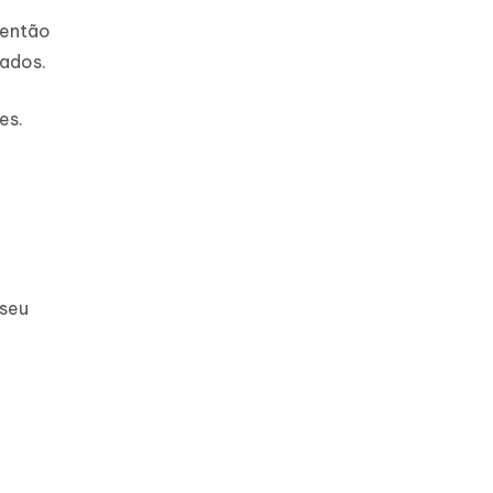
 então
dados.
es.
 seu