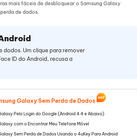
Novo
iras mais fáceis de desbloquear o Samsung Galaxy
 - APP GPS Falso para
iCareFone Transferir APP
me o conteúdo da IA em algo
perda de dados.
nte ao humano
d
Transferir bate-papo do Whatsapp
Android/iPhone
a localização do Android sem PC
p Pro APP
 Android
iPhone com IA gratuitamente
 dodos. Um clique para remover
Face ID do Android, recusa a
amsung Galaxy Sem Perda de Dados
alaxy Pelo Login do Google (Android 4.4 e Abaixo)
Galaxy com o Encontrar Meu Telefone Móvel
 Galaxy Sem Perda de Dados Usando o 4uKey Para Android