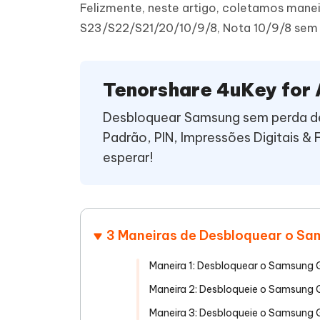
Felizmente, neste artigo, coletamos mane
iAnyGo- iOS APP
iAnyGo
Escreva de forma mais inteligente,
Transfor
S23/S22/S21/20/10/9/8, Nota 10/9/8 sem 
rápida e melhor com IA
semelha
Androi
Alterar a localização do iPhone sem PC
Alterar 
UltData for Android APP
Cleanu
Tenorshare 4uKey for
Recuperar dados do Android sem PC
Limpe o 
Desbloquear Samsung sem perda de
Padrão, PIN, Impressões Digitais & 
esperar!
3 Maneiras de Desbloquear o S
Maneira 1: Desbloquear o Samsung G
Maneira 2: Desbloqueie o Samsung 
Maneira 3: Desbloqueie o Samsung