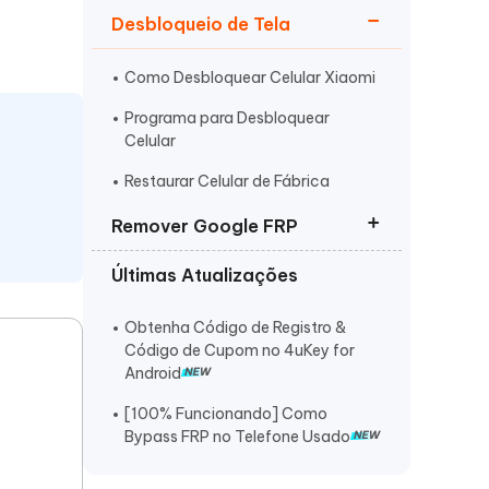
Desbloqueio de Tela
Como Desbloquear Celular Xiaomi
Programa para Desbloquear
Celular
Mais dicas úteis
Restaurar Celular de Fábrica
Remover Google FRP
Últimas Atualizações
FRP Removedor Tudo em Um
Utility FRP Bypass
Obtenha Código de Registro &
Código de Cupom no 4uKey for
Programa Remover Conta Google
Android
[100% Funcionando] Como
Bypass FRP no Telefone Usado