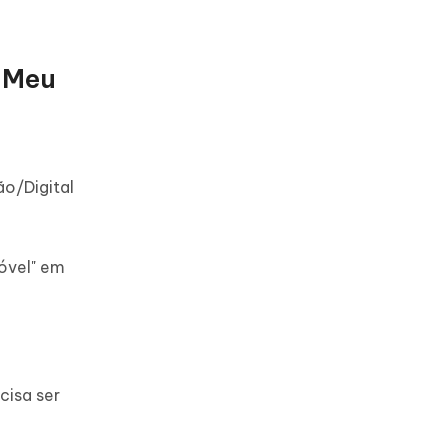
 Meu
o/Digital
óvel" em
cisa ser