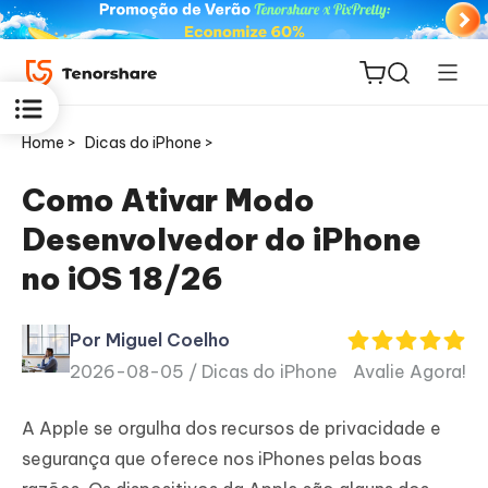
Home >
Dicas do iPhone >
Como Ativar Modo
Desenvolvedor do iPhone
ReiBoot
no iOS 18/26
for iOS
Por Miguel Coelho
PDNob
2026-08-05 /
Dicas do iPhone
Avalie Agora!
Novo
PDF
Editor
A Apple se orgulha dos recursos de privacidade e
segurança que oferece nos iPhones pelas boas
iAnyGo