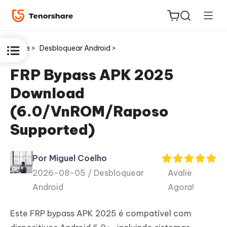
Home >
Desbloquear Android >
FRP Bypass APK 2025
Download
ReiBoot
(6.0/VnROM/Raposo
for iOS
Supported)
PDNob
Novo
PDF
Por Miguel Coelho
Editor
2026-08-05 /
Desbloquear
Avalie
Android
Agora!
iAnyGo
Este FRP bypass APK 2025 é compatível com