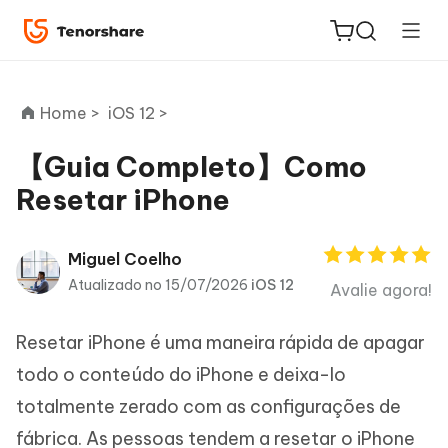
Home >
iOS 12 >
【Guia Completo】Como
Resetar iPhone
ReiBoot
for iOS
Miguel Coelho
PDNob
Atualizado no 15/07/2026
iOS 12
Avalie agora!
Novo
PDF
Editor
Resetar iPhone é uma maneira rápida de apagar
todo o conteúdo do iPhone e deixa-lo
iAnyGo
totalmente zerado com as configurações de
fábrica. As pessoas tendem a resetar o iPhone